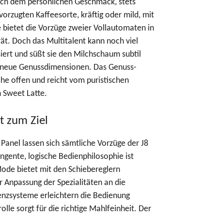
nach dem persönlichen Geschmack, stets
vorzugten Kaffeesorte, kräftig oder mild, mit
e bietet die Vorzüge zweier Vollautomaten in
t. Doch das Multitalent kann noch viel
ert und süßt sie den Milchschaum subtil
t neue Genussdimensionen. Das Genuss-
he offen und reicht vom puristischen
n Sweet Latte.
t zum Ziel
anel lassen sich sämtliche Vorzüge der J8
ringente, logische Bedienphilosophie ist
Mode bietet mit den Schiebereglern
er Anpassung der Spezialitäten an die
enzsysteme erleichtern die Bedienung
lle sorgt für die richtige Mahlfeinheit. Der