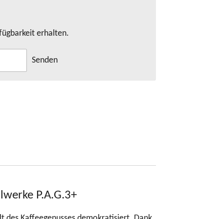
fügbarkeit erhalten.
Senden
lwerke P.A.G.3+
elt des Kaffeegenusses demokratisiert. Dank