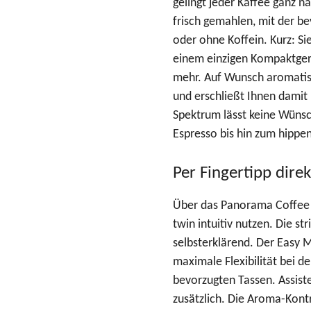
gelingt jeder Kaffee ganz 
frisch gemahlen, mit der be
oder ohne Koffein. Kurz: Si
einem einzigen Kompaktgerä
mehr. Auf Wunsch aromatisi
und erschließt Ihnen dami
Spektrum lässt keine Wünsc
Espresso bis hin zum hippe
Per Fingertipp direk
Über das Panorama Coffee P
twin intuitiv nutzen. Die st
selbsterklärend. Der Easy 
maximale Flexibilität bei d
bevorzugten Tassen. Assist
zusätzlich. Die Aroma-Kontro