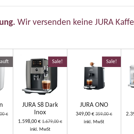
lung.
Wir versenden keine JURA Kaff
auft
Sale!
Sale!
in
JURA S8 Dark
JURA ONO
Inox
349,00 €
2.3
00 €
359,00 €
1.598,00 €
1.679,00 €
inkl. MwSt
inkl. MwSt