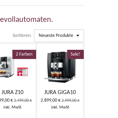
eevollautomaten.
Sortieren:
2 Farben
Sale!
JURA Z10
JURA GIGA10
99,00 €
2.899,00 €
2.499,00 €
2.999,00 €
inkl. MwSt
inkl. MwSt