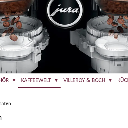
EHÖR
KAFFEEWELT
VILLEROY & BOCH
KÜC
maten
n