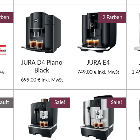
rben
2 Farben
JURA D4 Piano
JURA E4
Black
749,00 €
1.4
 €
inkl. MwSt
699,00 €
inkl. MwSt
auft
Sale!
Sale!