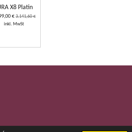
URA X8 Platin
99,00 €
3.141,60 €
inkl. MwSt