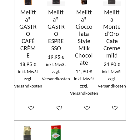
Melitt
Melitt
Melitt
Melitt
a®
a®
a®
a
GASTR
GASTR
Ciocco
Monte
O
O
lata
d'Oro
CAFÉ
ESPRE
Style
Cafe
CRÈM
SSO
Milk
Creme
E
Chocol
mild
19,95 €
ate
18,95 €
24,90 €
inkl. MwSt
11,90 €
inkl. MwSt
zzgl.
inkl. MwSt
zzgl.
Versandkosten
inkl. MwSt
zzgl.
Versandkosten
zzgl.
Versandkosten
Versandkosten
In den Warenkorb
In den Warenkorb
In den Warenkorb
In den Warenko