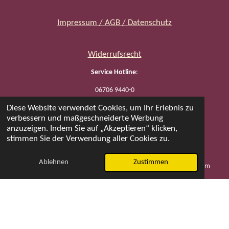
Impressum / AGB / Datenschutz
Widerrufsrecht
Service Hotline
:
06706 9440-0
Diese Website verwendet Cookies, um Ihr Erlebnis zu
verbessern und maßgeschneiderte Werbung
Öffnungszeiten
:
anzuzeigen. Indem Sie auf „Akzeptieren“ klicken,
stimmen Sie der Verwendung aller Cookies zu.
Mo, Di, Do 08:00 - 17:00 / Fr 08:00 - 14:30 Uhr
© 2023 tozishop | Alle Preise inklusive gesetzlicher
Ablehnen
Zustimmen
E-Mail
Telefon
Karte
Instagram
Mehrwertsteuer zzgl. Versandkosten. Ab 50 € Bestellwert
liefern wir versandkostenfrei.
Besuchen Sie auch unseren
tozishopGastro
.