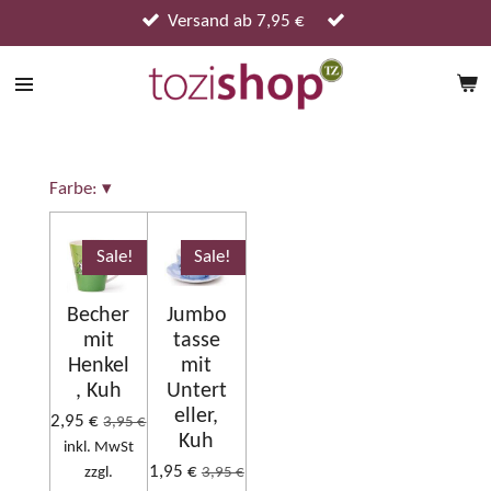
Zum
Versand ab 7,95 €
Hauptinhalt
springen
Farbe:
▾
Sale!
Sale!
Becher
Jumbo
mit
tasse
Henkel
mit
, Kuh
Untert
eller,
2,95 €
3,95 €
Kuh
inkl. MwSt
1,95 €
zzgl.
3,95 €