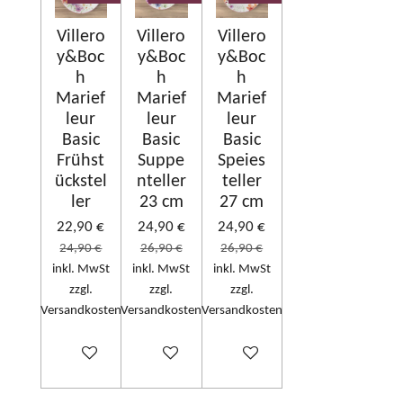
Villero
Villero
Villero
y&Boc
y&Boc
y&Boc
h
h
h
Marief
Marief
Marief
leur
leur
leur
Basic
Basic
Basic
Frühst
Suppe
Speies
ückstel
nteller
teller
ler
23 cm
27 cm
22,90 €
24,90 €
24,90 €
24,90 €
26,90 €
26,90 €
inkl. MwSt
inkl. MwSt
inkl. MwSt
zzgl.
zzgl.
zzgl.
Versandkosten
Versandkosten
Versandkosten
In den Warenkorb
In den Warenkorb
In den Warenkorb