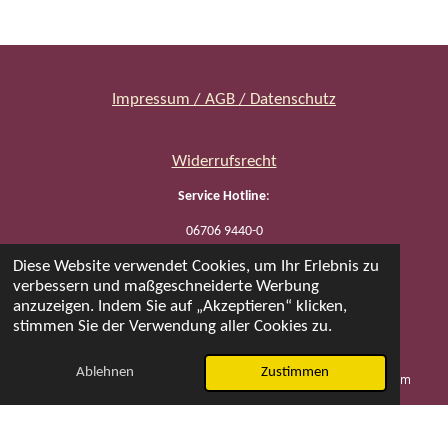
Impressum / AGB / Datenschutz
Widerrufsrecht
Service Hotline
:
06706 9440-0
Diese Website verwendet Cookies, um Ihr Erlebnis zu
verbessern und maßgeschneiderte Werbung
Öffnungszeiten
:
anzuzeigen. Indem Sie auf „Akzeptieren“ klicken,
stimmen Sie der Verwendung aller Cookies zu.
Mo, Di, Do 08:00 - 17:00 / Fr 08:00 - 14:30 Uhr
© 2023 tozishop | Alle Preise inklusive gesetzlicher
Ablehnen
Zustimmen
E-Mail
Telefon
Karte
Instagram
Mehrwertsteuer zzgl. Versandkosten. Ab 50 € Bestellwert
liefern wir versandkostenfrei.
Besuchen Sie auch unseren
tozishopGastro
.