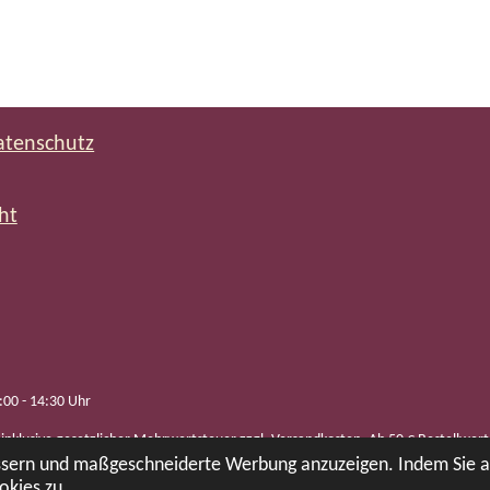
atenschutz
ht
:00 - 14:30 Uhr
 inklusive gesetzlicher Mehrwertsteuer zzgl. Versandkosten. Ab 50 € Bestellwert 
essern und maßgeschneiderte Werbung anzuzeigen. Indem Sie 
Besuchen Sie auch unseren
tozishopGastro
.
okies zu.