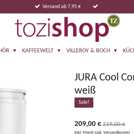
Versand ab 7,95 €
EHÖR
KAFFEEWELT
VILLEROY & BOCH
KÜC
JURA Cool Con
weiß
Sale!
209,00 €
219,00 €
inkl. MwSt zzgl. Versandkosten