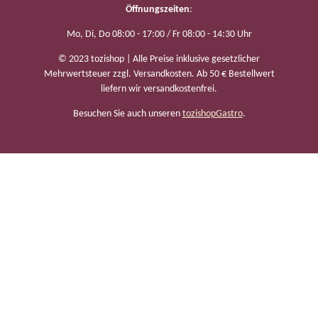
Öffnungszeiten
:
Mo, Di, Do 08:00 - 17:00 / Fr 08:00 - 14:30 Uhr
© 2023 tozishop | Alle Preise inklusive gesetzlicher
Mehrwertsteuer zzgl. Versandkosten. Ab 50 € Bestellwert
liefern wir versandkostenfrei.
Besuchen Sie auch unseren
tozishopGastro
.